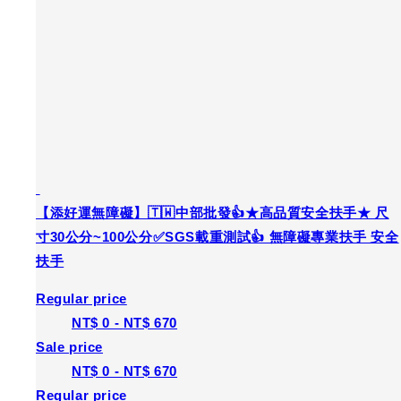
【添好運無障礙】🇹🇼中部批發👍★高品質安全扶手★ 尺
寸30公分~100公分✅SGS載重測試👍 無障礙專業扶手 安全