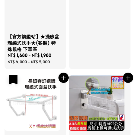
【官方旗艦站】★洗臉盆
環繞式扶手★(客製) 特
殊規格 下單區
Sale
NT$ 1,680
-
NT$ 1,980
Regular
price
price
NT$ 4,000
-
NT$ 5,000
優惠