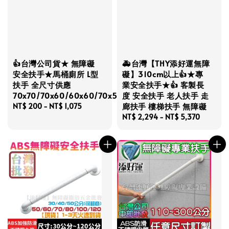
👍台灣公司貨★ 無障礙
🚑台灣【THY添好運無障
安全扶手★馬桶廁所 L型
礙】310cm以上👍★專
扶手 全尺寸供應
業安全扶手★👍 客製長
70x70/70x60/60x60/70x50/50x50
度 安全扶手 老人扶手 走
廊扶手 樓梯扶手 無障礙
Regular
NT$ 200
-
NT$ 1,075
price
Regular
NT$ 2,294
-
NT$ 5,370
price