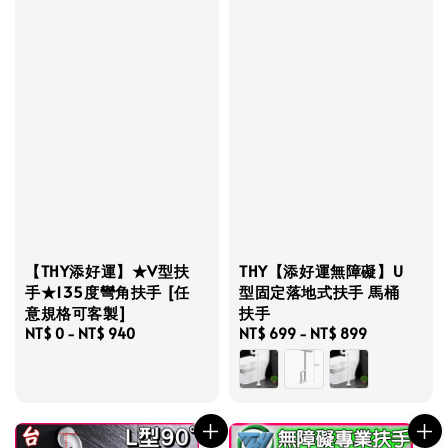
【THY添好運】★V型扶
THY【添好運無障礙】U
手★135度彎角扶手 [任
型固定落地式扶手 馬桶
意規格可客製]
扶手
Regular
NT$ 0
-
NT$ 940
Regular
NT$ 699
-
NT$ 899
price
price