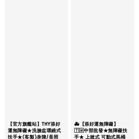
【官方旗艦站】THY添好
🚑【添好運無障礙】
運無障礙★洗臉盆環繞式
🇹🇼中部批發★無障礙扶
扶手★(客製)身障/長照
手★ 上掀式 可動式馬桶