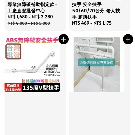
專業無障礙補助指定款-
扶手 安全扶手
工廠直營批發中心
50/60/70公分 老人扶
手 廁所扶手
Sale
NT$ 1,680
-
NT$ 2,280
Regular
price
price
Regular
NT$ 469
-
NT$ 1,175
NT$ 4,000
-
NT$ 5,000
price