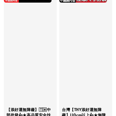
【添好運無障礙】🇹🇼中
台灣【THY添好運無障
部批發👍★高品質安全扶
礙】110cm以上👍★無障