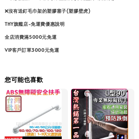
❌沒有送釘毛巾架的塑膠塞子(塑膠壁虎)
THY旗艦店-免運費優惠說明
全店消費滿5000元免運
VIP客戶訂單3000元免運
您可能也喜歡