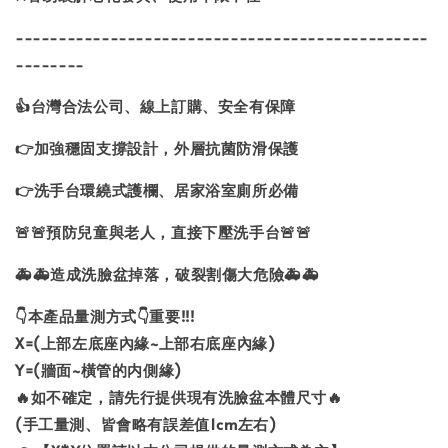
------------------------------------------------
--------
👍台灣合法公司、線上訂購、安全有保障
👉加強穩固支撐設計，外層抗菌防滑保護
👉洗手台環繞式護欄、居家浴室廁所必備
🚨🚨預防兒童與老人，直接下壓洗手台🚨🚨
🚑🚑造成洗臉盆掉落，破裂割傷大危險🚑🚑
👇本產品量測方式👇重要!!!
X=(上部左底座內緣~上部右底座內緣)
Y=(牆面~橫管的内側緣)
🔥如不確定，請先行提供現有洗臉盆本體尺寸🔥
(手工量測、皆會略有誤差值1cm左右)