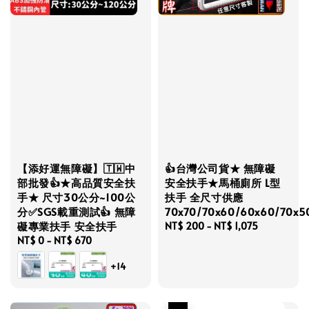
【添好運無障礙】🇹🇼中
👍台灣公司貨★ 無障礙
部批發👍★高品質安全扶
安全扶手★馬桶廁所 L型
手★ 尺寸30公分~100公
扶手 全尺寸供應
分✅SGS載重測試👍 無障
70x70/70x60/60x60/70x5
礙專業扶手 安全扶手
Regular
NT$ 200
-
NT$ 1,075
Regular
NT$ 0
-
NT$ 670
price
price
+14