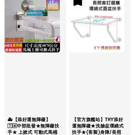
優惠
🚑【添好運無障礙】
【官方旗艦站】THY添好
🇹🇼中部批發★無障礙扶
運無障礙★洗臉盆環繞式
手★ 上掀式 可動式馬桶
扶手★(客製)身障/長照