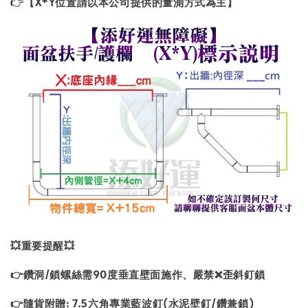
👉
【X*Y位置請以本公司提供的量測方式為主】
💥重要提醒💥
👉鑽洞/鎖螺絲需90度垂直壁面施作、嚴禁❌歪斜釘鎖
👉隨貨附贈: 7.5六角專業藍波釘(水泥壁釘/鑽兼鎖)