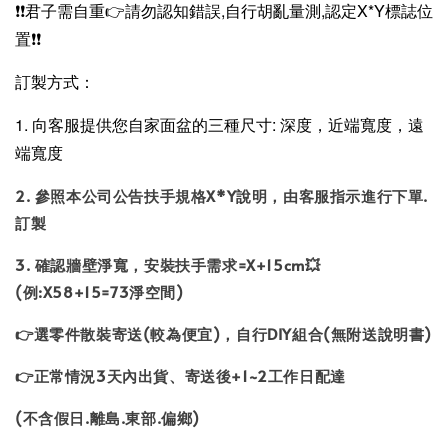
❗❗
君子需自重
👉請
勿認知錯誤,自行胡亂量測,認定X*Y標誌位
置
❗❗
訂製方式：
1. 向客服提供您自家面盆的三種尺寸: 深度，近端寬度，遠
端寬度
2. 參照本公司公告扶手規格X*Y說明，由客服指示進行下單.
訂製
3. 確認牆壁淨寬，安裝扶手需求=X+15cm💥
(例:X58+15=73淨空間)
👉選零件散裝寄送(較為便宜)，自行DIY組合(無附送說明書)
👉正常情況3天內出貨、寄送後+1~2工作日配達
(不含假日.離島.東部.偏鄉)