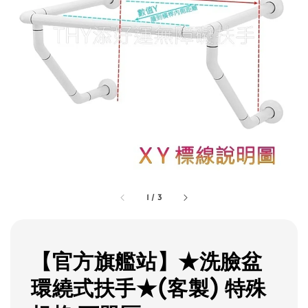
1
/
3
【官方旗艦站】★洗臉盆
環繞式扶手★(客製) 特殊