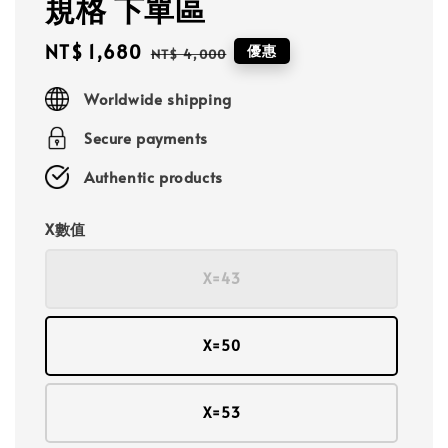
規格 下單區
Sale
NT$ 1,680
Regular
優惠
NT$ 4,000
price
price
Worldwide shipping
Secure payments
Authentic products
X數值
X=43
X=50
X=53